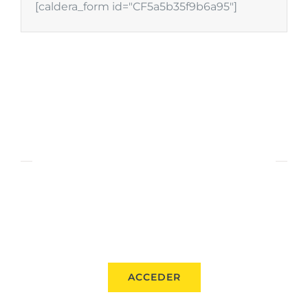
[caldera_form id="CF5a5b35f9b6a95"]
CONCEJALÍA DE DEPORTES
OFICINA ELECTRÓNICA
ÁREA DE DEPORTES
ACCEDER