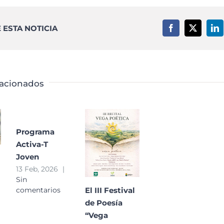
ESTA NOTICIA
Facebook
X
Li
lacionados
Programa
Activa-T
Joven
13 Feb, 2026
|
Sin
El III Festival
comentarios
de Poesía
“Vega