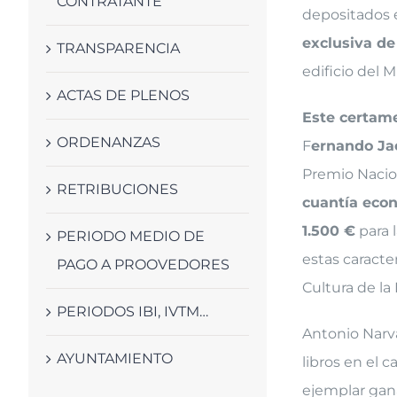
CONTRATANTE
depositados 
exclusiva d
TRANSPARENCIA
edificio del 
ACTAS DE PLENOS
Este certame
ORDENANZAS
F
ernando Ja
Premio Nacio
RETRIBUCIONES
cuantía eco
1.500 €
para l
PERIODO MEDIO DE
estas caracte
PAGO A PROOVEDORES
Cultura de la
PERIODOS IBI, IVTM…
Antonio Narvá
AYUNTAMIENTO
libros en el c
ejemplar gana