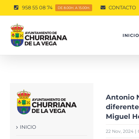
Saltar
958 55 08 74
CONTACTO
DE 8.00H. A 15.00H.
al
contenido
INICI
Ver
Antonio 
imagen
diferente
más
Miguel H
grande
INICIO
22 Nov, 2024
|