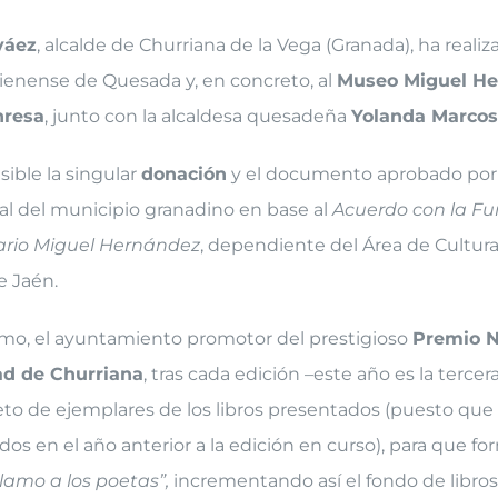
váez
, alcalde de Churriana de la Vega (Granada), ha realiz
jienense de Quesada y, en concreto, al
Museo Miguel He
nresa
, junto con la alcaldesa quesadeña
Yolanda Marcos
isible la singular
donación
y el documento aprobado por 
al del municipio granadino en base al
Acuerdo con la F
ario Miguel Hernández
, dependiente del Área de Cultura
e Jaén.
mo, el ayuntamiento promotor del prestigioso
Premio N
ad de Churriana
, tras cada edición –este año es la tercer
to de ejemplares de los libros presentados (puesto que
ados en el año anterior a la edición en curso), para que f
lamo a los poetas”,
incrementando así el fondo de libros