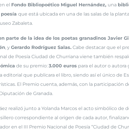
en el
Fondo Bibliopoético Miguel Hernández,
una
bibl
e poesía
que está ubicada en una de las salas de la planta
Museo Zabaleta.
n parte de la idea de los poetas granadinos Javier Gi
én
, y
Gerardo Rodríguez Salas.
Cabe destacar que el pre
nal de Poesía Ciudad de Churriana viene también respal
nómica
de su premio:
3.000 euros
para el autor o autora 
a editorial que publicara el libro, siendo así el único de 
rísticas. El Premio cuenta, además, con la participación d
 Diputación de Granada.
ez realizó junto a Yolanda Marcos el acto simbólico de d
asillero correspondiente al origen de cada autor, finaliza
dor en el III Premio Nacional de Poesía “Ciudad de Churr