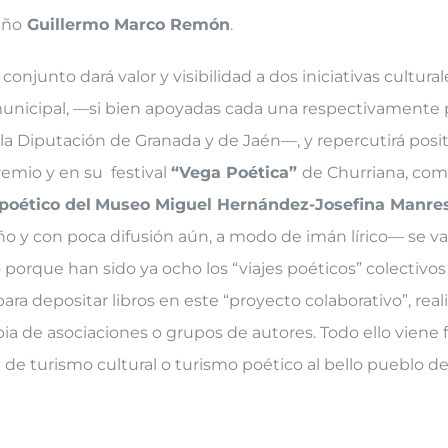
eño
Guillermo Marco Remón
.
onjunto dará valor y visibilidad a dos iniciativas cultural
municipal, —si bien apoyadas cada una respectivamente 
 la Diputación de Granada y de Jaén—, y repercutirá pos
remio y en su festival
“Vega Poética”
de Churriana, com
poético del
Museo Miguel Hernández-Josefina Manre
ño y con poca difusión aún, a modo de imán lírico— se va
porque han sido ya ocho los “viajes poéticos” colectivo
ara depositar libros en este “proyecto colaborativo”, real
opia de asociaciones o grupos de autores. Todo ello viene
 de turismo cultural o turismo poético al bello pueblo d