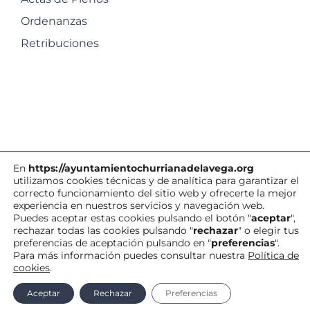
Ordenanzas
Retribuciones
En
https://ayuntamientochurrianadelavega.org
utilizamos cookies técnicas y de analítica para garantizar el
correcto funcionamiento del sitio web y ofrecerte la mejor
experiencia en nuestros servicios y navegación web.
©
Ayuntamiento de Churriana de la Vega
| Todos los derechos
Puedes aceptar estas cookies pulsando el botón "
aceptar
",
rechazar todas las cookies pulsando "
rechazar
" o elegir tus
reservados |
Política de Cookies
|
Aviso
preferencias de aceptación pulsando en "
preferencias
".
Legal
|
Contacto
|
Para más información puedes consultar nuestra
Política de
cookies
.
Facebook
X
YouTube
Correo
Vimeo
WhatsApp
Aceptar
Rechazar
Preferencias
electrónico