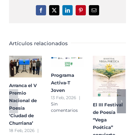
Facebook
X
LinkedIn
Pinterest
Correo
electrónico
Artículos relacionados
Programa
Activa-T
Arranca el V
Joven
Premio
13 Feb, 2026
|
Nacional de
Sin
El III Festival
Poesía
comentarios
de Poesía
‘Ciudad de
“Vega
Churriana’
Poética”
18 Feb, 2026
|
convierte