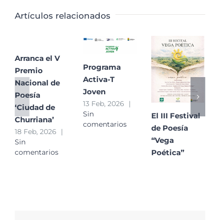
Artículos relacionados
Arranca el V
Programa
Premio
Activa-T
Nacional de
Joven
Poesía
13 Feb, 2026
|
‘Ciudad de
Sin
El III Festival
Churriana’
comentarios
de Poesía
18 Feb, 2026
|
“Vega
Sin
Poética”
comentarios
convierte
Churriana de
la Vega en un
gran
escaparate de