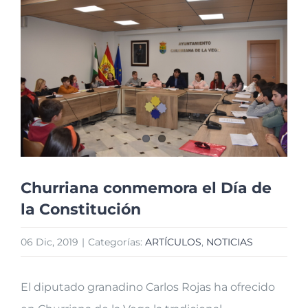
imagen
más
grande
Churriana conmemora el Día de
la Constitución
06 Dic, 2019
|
Categorías:
ARTÍCULOS
,
NOTICIAS
El diputado granadino Carlos Rojas ha ofrecido