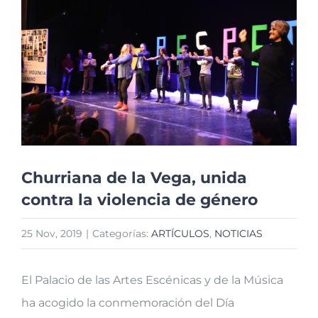
más
grande
Churriana de la Vega, unida
contra la violencia de género
25 Nov, 2019
|
Categorías:
ARTÍCULOS
,
NOTICIAS
El Palacio de las Artes Escénicas y de la Música
ha acogido la conmemoración del Día