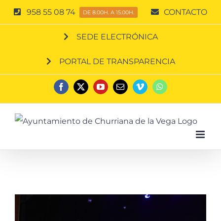
Saltar
958 55 08 74
CONTACTO
DE 8.00H. A 15.00H.
al
SEDE ELECTRÓNICA
contenido
PORTAL DE TRANSPARENCIA
Facebook
X
YouTube
Correo
Vimeo
WhatsApp
electrónico
Ver
imagen