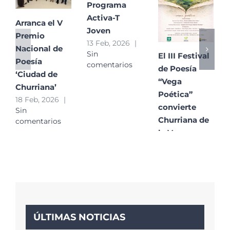
Programa
Activa-T
Arranca el V
Joven
Premio
13 Feb, 2026
|
Nacional de
Sin
El III Festival
Poesía
comentarios
de Poesía
‘Ciudad de
“Vega
Churriana’
Poética”
18 Feb, 2026
|
convierte
Sin
Churriana de
comentarios
la Vega en un
gran
escaparate de
la poesía
contemporánea
29 Ene, 2026
|
Sin
ÚLTIMAS NOTICIAS
comentarios