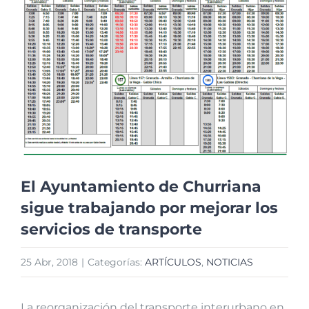
imagen
más
grande
El Ayuntamiento de Churriana
sigue trabajando por mejorar los
servicios de transporte
25 Abr, 2018
|
Categorías:
ARTÍCULOS
,
NOTICIAS
La reorganización del transporte interurbano en