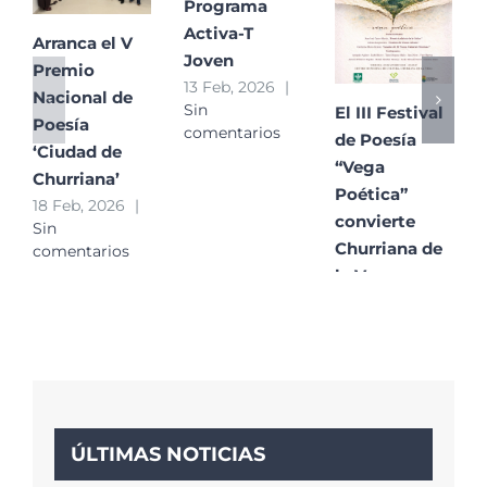
Programa
Activa-T
Arranca el V
Joven
Premio
13 Feb, 2026
|
Nacional de
Sin
El III Festival
Poesía
comentarios
de Poesía
‘Ciudad de
“Vega
Churriana’
Poética”
18 Feb, 2026
|
convierte
Sin
Churriana de
comentarios
la Vega en un
gran
escaparate de
la poesía
contemporánea
29 Ene, 2026
|
Sin
ÚLTIMAS NOTICIAS
comentarios