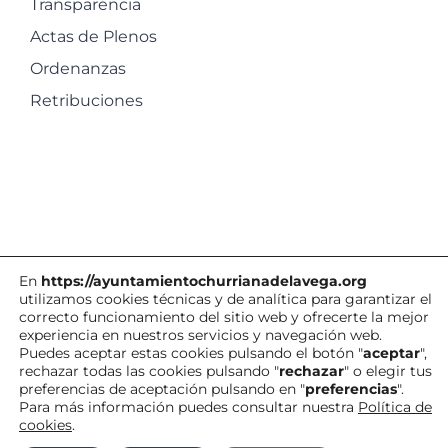
Transparencia
Actas de Plenos
Ordenanzas
Retribuciones
En
https://ayuntamientochurrianadelavega.org
utilizamos cookies técnicas y de analítica para garantizar el
correcto funcionamiento del sitio web y ofrecerte la mejor
experiencia en nuestros servicios y navegación web.
©
Ayuntamiento de Churriana de la Vega
| Todos los derechos
Puedes aceptar estas cookies pulsando el botón "
aceptar
",
rechazar todas las cookies pulsando "
rechazar
" o elegir tus
reservados |
Política de Cookies
|
Aviso
preferencias de aceptación pulsando en "
preferencias
".
Legal
|
Contacto
|
Para más información puedes consultar nuestra
Política de
cookies
.