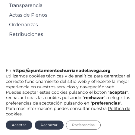
Transparencia
Actas de Plenos
Ordenanzas
Retribuciones
En
https://ayuntamientochurrianadelavega.org
utilizamos cookies técnicas y de analítica para garantizar el
correcto funcionamiento del sitio web y ofrecerte la mejor
experiencia en nuestros servicios y navegación web.
Puedes aceptar estas cookies pulsando el botón "
aceptar
",
rechazar todas las cookies pulsando "
rechazar
" o elegir tus
preferencias de aceptación pulsando en "
preferencias
".
©
Ayuntamiento de Churriana de la Vega
| Todos los derechos
Para más información puedes consultar nuestra
Política de
cookies
.
reservados |
Política de Cookies
|
Aviso
Aceptar
Rechazar
Preferencias
Legal
|
Contacto
|