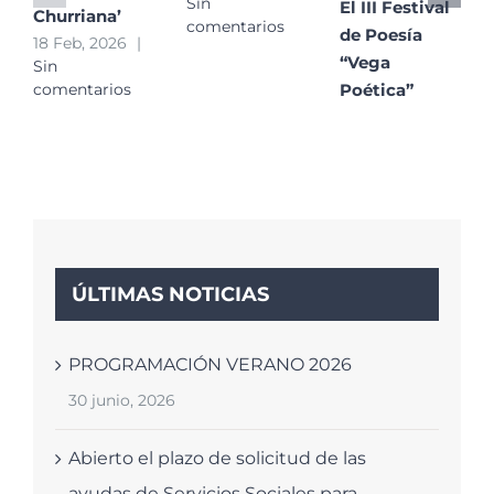
Sin
El III Festival
Churriana’
comentarios
de Poesía
18 Feb, 2026
|
“Vega
Sin
Poética”
comentarios
convierte
Churriana de
la Vega en un
gran
escaparate de
la poesía
contemporánea
ÚLTIMAS NOTICIAS
29 Ene, 2026
|
Sin
comentarios
PROGRAMACIÓN VERANO 2026
30 junio, 2026
Abierto el plazo de solicitud de las
ayudas de Servicios Sociales para