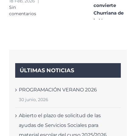
18 Feb, 2026
|
convierte
Sin
Churriana de
comentarios
la Vega en un
gran
escaparate de
la poesía
contemporánea
29 Ene, 2026
|
Sin
ÚLTIMAS NOTICIAS
comentarios
PROGRAMACIÓN VERANO 2026
30 junio, 2026
Abierto el plazo de solicitud de las
ayudas de Servicios Sociales para
material escolar del curso 2025/2026.