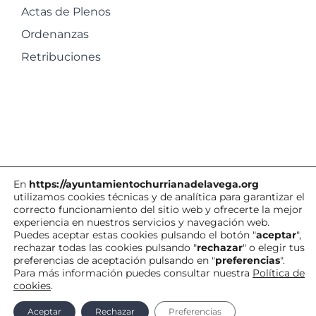
Actas de Plenos
Ordenanzas
Retribuciones
En
https://ayuntamientochurrianadelavega.org
utilizamos cookies técnicas y de analítica para garantizar el
correcto funcionamiento del sitio web y ofrecerte la mejor
experiencia en nuestros servicios y navegación web.
©
Ayuntamiento de Churriana de la Vega
| Todos los derechos
Puedes aceptar estas cookies pulsando el botón "
aceptar
",
rechazar todas las cookies pulsando "
rechazar
" o elegir tus
reservados |
Política de Cookies
|
Aviso
preferencias de aceptación pulsando en "
preferencias
".
Legal
|
Contacto
|
Para más información puedes consultar nuestra
Política de
cookies
.
Facebook
X
YouTube
Correo
Vimeo
WhatsApp
Aceptar
Rechazar
Preferencias