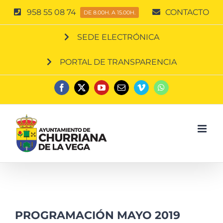
Saltar
958 55 08 74
CONTACTO
DE 8.00H. A 15.00H.
al
SEDE ELECTRÓNICA
contenido
PORTAL DE TRANSPARENCIA
Facebook
X
YouTube
Correo
Vimeo
WhatsApp
electrónico
PROGRAMACIÓN MAYO 2019